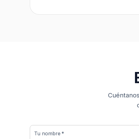
Cuéntanos
Company website
Tu nombre
*