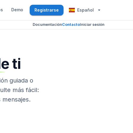
os
Demo
Registrarse
Español
Documentación
Contacto
Iniciar sesión
de
ti
ión guiada o
lte más fácil:
s mensajes.