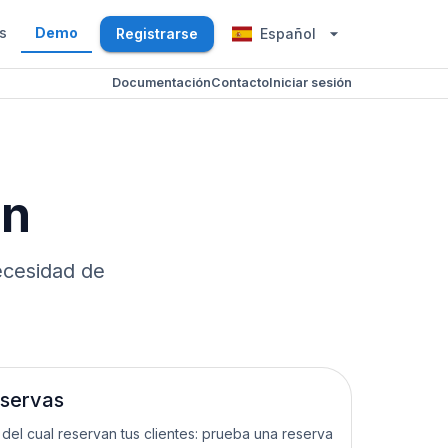
s
Demo
Registrarse
Español
Documentación
Contacto
Iniciar sesión
ón
ecesidad de
eservas
 del cual reservan tus clientes: prueba una reserva