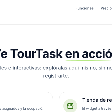
Funciones
Precio
e
TourTask
en
acci
es e interactivas: explóralas aquí mismo, sin n
registrarte.
Tienda de r
as asignados y la ocupación
El widget a través